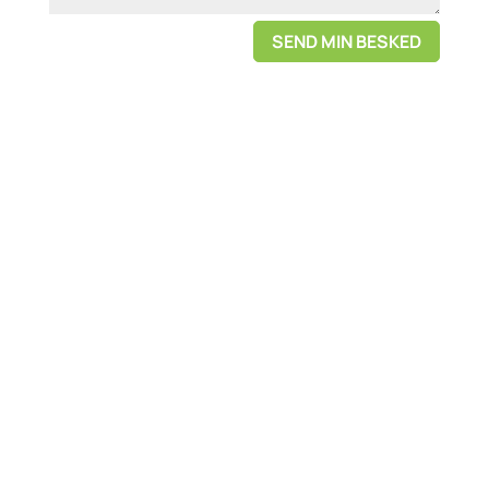
SEND MIN BESKED
Tilmeld dig vores
nyhedsbrev!
Vi elsker at overraske vores abonnenter. Så gør
dig klar til at modtage fantastiske konkurrencer
og kampagner i vores nyhedsbreve.
Køb trygt fra en af
Skandinaviens første el-