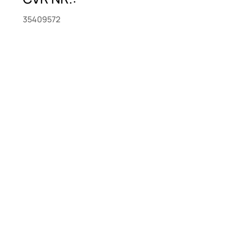
35409572
Produkter
Bird
Segway /Ninebot
Scootere & knallert
Delivery køretøjer
Kampagne, Brugte og Demo Produkter
Menu