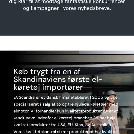
dig klar til at modtage fantastiske konkurrencer
og kampagner i vores nyhedsbreve.
Køb trygt fra en af
Skandinaviens første el-
køretøj importører
EVScandia er et dansk firma etableret I 2005 og vi er
specialiseret i salg af to og tre hjulede køretøjer med
elmotor. Vi forhandler kun kvalitetsprodukter og er et
kendt navn indenfor el køretøj branchen. Vi har høje
kvalitetsprodukter fra USA, EU, Kina, og Australien.
Vores kvalitetskontrol sikrer produkter af høj kvalitet