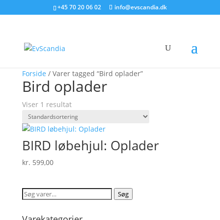
+45 70 20 06 02
info@evscandia.dk
Forside
/ Varer tagged “Bird oplader”
Bird oplader
Viser 1 resultat
BIRD løbehjul: Oplader
kr.
599,00
Søg
Søg
efter:
Varekategorier