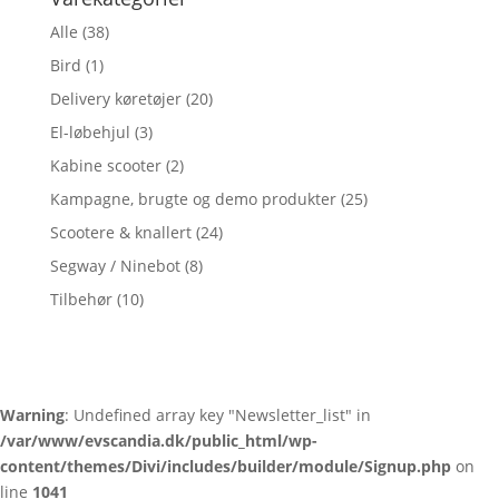
Alle
(38)
Bird
(1)
Delivery køretøjer
(20)
El-løbehjul
(3)
Kabine scooter
(2)
Kampagne, brugte og demo produkter
(25)
Scootere & knallert
(24)
Segway / Ninebot
(8)
Tilbehør
(10)
Warning
: Undefined array key "Newsletter_list" in
/var/www/evscandia.dk/public_html/wp-
content/themes/Divi/includes/builder/module/Signup.php
on
line
1041