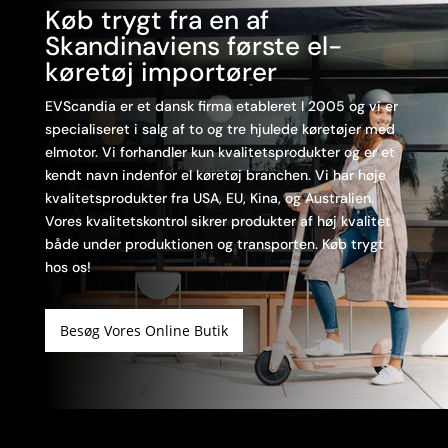
Køb trygt fra en af
Skandinaviens første el-
køretøj importører
EVScandia er et dansk firma etableret I 2005 og vi er
specialiseret i salg af to og tre hjulede køretøjer med
elmotor. Vi forhandler kun kvalitetsprodukter og er et
kendt navn indenfor el køretøj branchen. Vi har høje
kvalitetsprodukter fra USA, EU, Kina, og Australien.
Vores kvalitetskontrol sikrer produkter af høj kvalitet
både under produktionen og transporten. Køb trygt
hos os!
Besøg Vores Online Butik