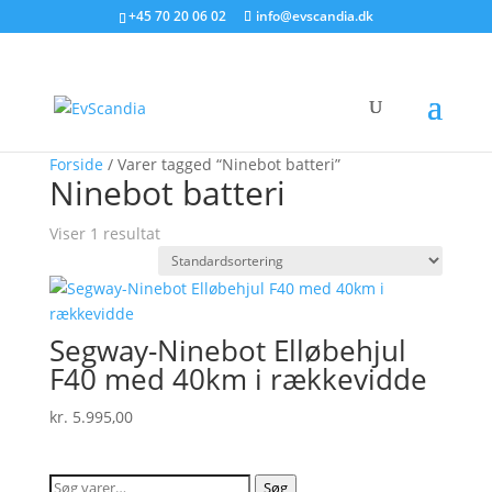
+45 70 20 06 02
info@evscandia.dk
Forside
/ Varer tagged “Ninebot batteri”
Ninebot batteri
Viser 1 resultat
Segway-Ninebot Elløbehjul
F40 med 40km i rækkevidde
kr.
5.995,00
Søg
Søg