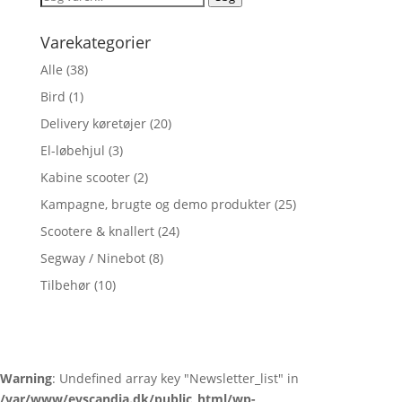
efter:
Varekategorier
Alle
(38)
Bird
(1)
Delivery køretøjer
(20)
El-løbehjul
(3)
Kabine scooter
(2)
Kampagne, brugte og demo produkter
(25)
Scootere & knallert
(24)
Segway / Ninebot
(8)
Tilbehør
(10)
Warning
: Undefined array key "Newsletter_list" in
/var/www/evscandia.dk/public_html/wp-