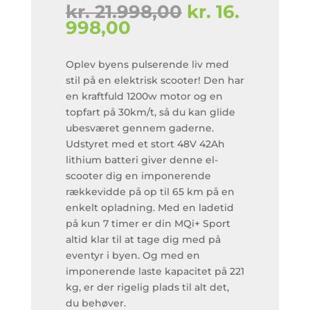
Den
kr.
21.998,00
kr.
16.
Den
oprindelige
998,00
aktuelle
pris
pris
var:
Oplev byens pulserende liv med
er:
kr. 21.998,00.
stil på en elektrisk scooter! Den har
kr. 16.998,00.
en kraftfuld 1200w motor og en
topfart på 30km/t, så du kan glide
ubesværet gennem gaderne.
Udstyret med et stort 48V 42Ah
lithium batteri giver denne el-
scooter dig en imponerende
rækkevidde på op til 65 km på en
enkelt opladning. Med en ladetid
på kun 7 timer er din MQi+ Sport
altid klar til at tage dig med på
eventyr i byen. Og med en
imponerende laste kapacitet på 221
kg, er der rigelig plads til alt det,
du behøver.