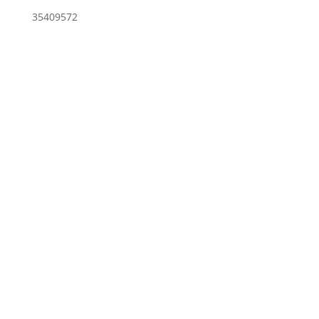
35409572
Produkter
Bird
Segway /Ninebot
Scootere & knallert
Delivery køretøjer
Kampagne, Brugte og Demo Produkter
Menu