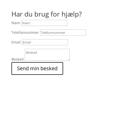
Har du brug for hjælp?
Navn
Telefonnummer
Email
Besked
Send min besked
Tilmeld dig vores
nyhedsbrev!
Vi elsker at overraske vores abonnenter. Så gør dig
klar til at modtage fantastiske konkurrencer og
kampagner i vores nyhedsbreve.