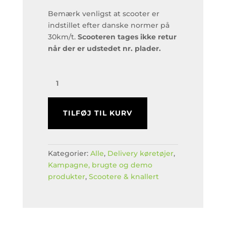
Bemærk venligst at scooter er
indstillet efter danske normer på
30km/t.
Scooteren tages ikke retur
når der er udstedet nr. plader.
MQI
EL-
Scooter/Knallert
48V42
TILFØJ TIL KURV
med
30km/t
SPAR
Kategorier:
Alle
,
Delivery køretøjer
,
5.000kr.
Kampagne, brugte og demo
antal
produkter
,
Scootere & knallert