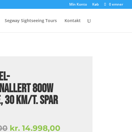
Min Konto
Køb
0 emner
Segway Sightseeing Tours
Kontakt
EL-
NALLERT 800w
, 30 km/t. SPAR
Den
Den
00
kr.
14.998,00