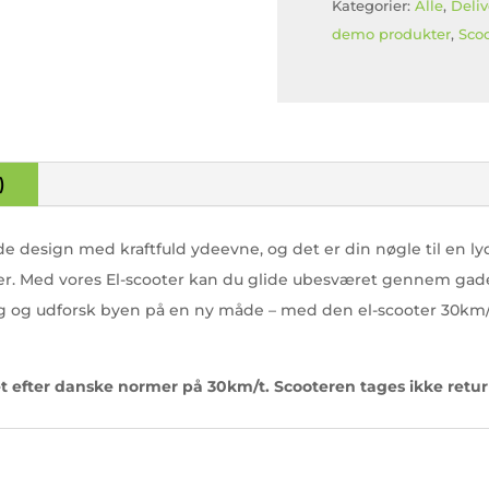
SCOOTER/KNALLER
Kategorier:
Alle
,
Deliv
800w
demo produkter
,
Scoo
48V21
Blue,
30
km/t.
SPAR
2.000kr.
)
antal
 design med kraftfuld ydeevne, og det er din nøgle til en ly
er. Med vores El-scooter kan du glide ubesværet gennem gad
g og udforsk byen på en ny måde – med den el-scooter 30km/t, 
et efter danske normer på 30km/t. Scooteren tages ikke retur 