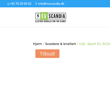
+45 70 20 06 02
info@evscandia.dk
Hjem
/
Scootere & knallert
/ UQI -Sport EL-SC
Tilbud!