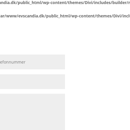
ndia.dk/public_html/wp-content/themes/Divi/includes/builder
var/www/evscandia.dk/public_html/wp-content/themes/Divi/inc
Tilmeld di
Vi elsker at overraske vores
fantastiske konkurrenc