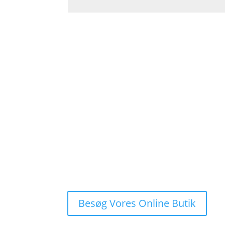
Køb trygt fra en af Skand
EVScandia er et dansk firma etableret I 2005 og 
kendt navn indenfor el køretøj branchen. Vi har 
både under produktionen og transporten. Køb 
Besøg Vores Online Butik