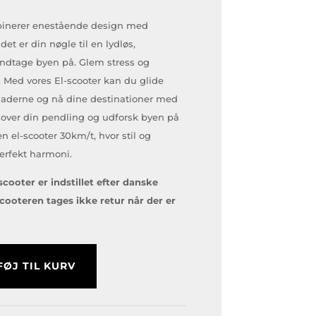
oprindelige
aktuelle
pris
pris
mbinerer enestående design med
var:
er:
det er din nøgle til en lydløs,
kr. 16.998,00.
kr. 14.998,00.
indtage byen på. Glem stress og
 Med vores El-scooter kan du glide
derne og nå dine destinationer med
 over din pendling og udforsk byen på
 el-scooter 30km/t, hvor stil og
perfekt harmoni.
cooter er indstillet efter danske
ooteren tages ikke retur når der er
FØJ TIL KURV