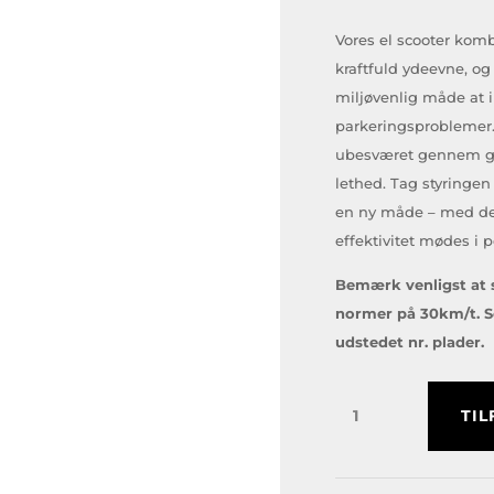
Vores el scooter ko
kraftfuld ydeevne, og 
miljøvenlig måde at 
parkeringsproblemer.
ubesværet gennem ga
lethed. Tag styringen
en ny måde – med den
effektivitet mødes i 
Bemærk venligst at s
normer på 30km/t. Sc
udstedet nr. plader.
UQI
TIL
-
Sport
EL-