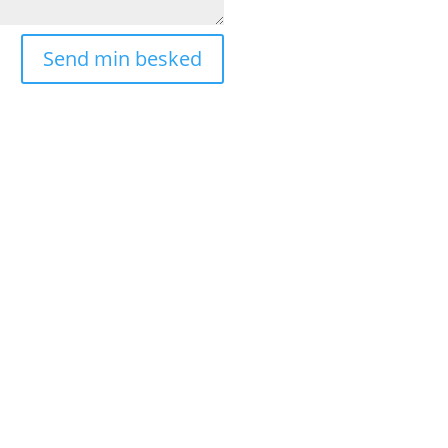
Send min besked
inaviens første el-køretøj importører
vi er specialiseret i salg af to og tre hjulede køretøjer med elmoto
høje kvalitetsprodukter fra USA, EU, Kina, og Australien. Vores kvali
trygt hos os!