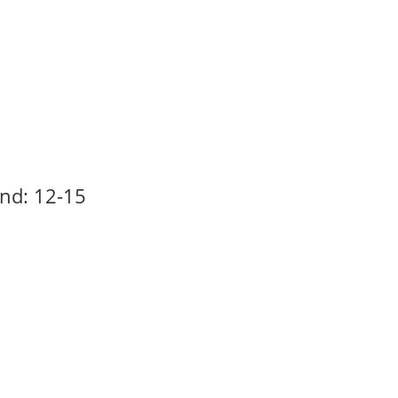
Produkter
Bird
end: 12-15
Segway /Ninebot
Scootere & knallert
Delivery køretøjer
Kampagne, Brugte og Demo
Produkter