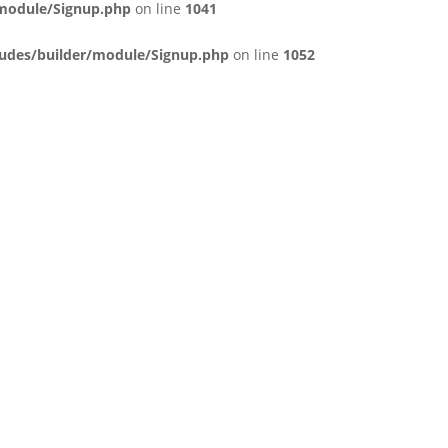
/module/Signup.php
on line
1041
ludes/builder/module/Signup.php
on line
1052
g vores nyhedsbrev!
 abonnenter. Så gør dig klar til at modtage
er og kampagner i vores nyhedsbreve.